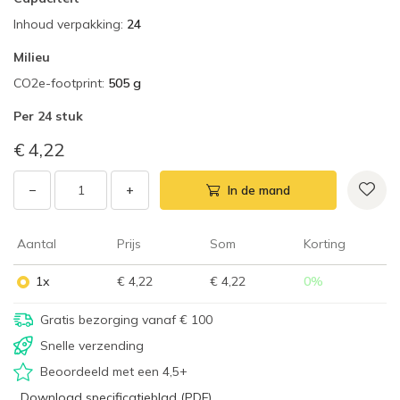
Inhoud verpakking
:
24
Milieu
CO2e-footprint
:
505 g
Per
24 stuk
€ 4,22
−
+
In de mand
Aantal
Prijs
Som
Korting
1x
€ 4,22
€ 4,22
0
%
Gratis bezorging vanaf € 100
Snelle verzending
Beoordeeld met een 4,5+
Download specificatieblad (PDF)