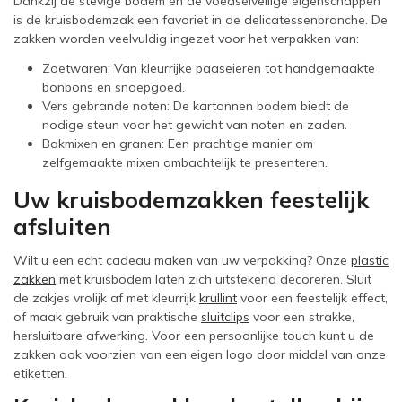
Dankzij de stevige bodem en de voedselveilige eigenschappen
is de kruisbodemzak een favoriet in de delicatessenbranche. De
zakken worden veelvuldig ingezet voor het verpakken van:
Zoetwaren: Van kleurrijke paaseieren tot handgemaakte
bonbons en snoepgoed.
Vers gebrande noten: De kartonnen bodem biedt de
nodige steun voor het gewicht van noten en zaden.
Bakmixen en granen: Een prachtige manier om
zelfgemaakte mixen ambachtelijk te presenteren.
Uw kruisbodemzakken feestelijk
afsluiten
Wilt u een echt cadeau maken van uw verpakking? Onze
plastic
zakken
met kruisbodem laten zich uitstekend decoreren. Sluit
de zakjes vrolijk af met kleurrijk
krullint
voor een feestelijk effect,
of maak gebruik van praktische
sluitclips
voor een strakke,
hersluitbare afwerking. Voor een persoonlijke touch kunt u de
zakken ook voorzien van een eigen logo door middel van onze
etiketten.