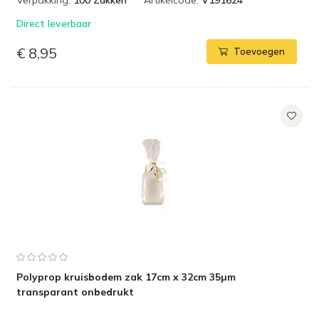
Verpakking:
100 Zakken
Artikelcode:
V191624
Direct leverbaar
€ 8,95
Toevoegen
Polyprop kruisbodem zak 17cm x 32cm 35µm
transparant onbedrukt