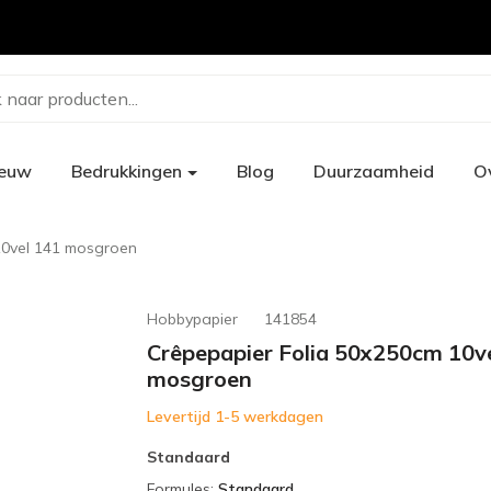
 naar producten...
ieuw
Bedrukkingen
Blog
Duurzaamheid
O
10vel 141 mosgroen
Hobbypapier
141854
Crêpepapier Folia 50x250cm 10v
mosgroen
Levertijd 1-5 werkdagen
Standaard
Formules
:
Standaard