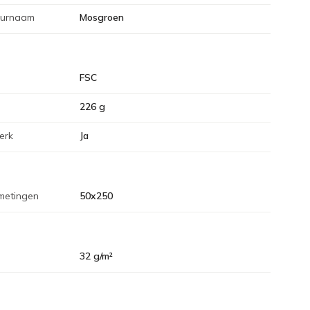
eurnaam
Mosgroen
FSC
226 g
erk
Ja
metingen
50x250
32 g/m²