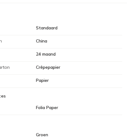
Standaard
n
China
24 maand
arton
Crêpepapier
Papier
tes
Folia Paper
Groen