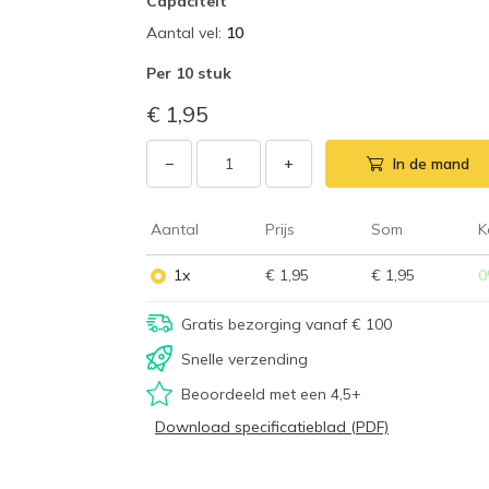
Capaciteit
Aantal vel
:
10
Per
10 stuk
€ 1,95
−
+
In de mand
Aantal
Prijs
Som
K
1x
€ 1,95
€ 1,95
0
Gratis bezorging vanaf € 100
Snelle verzending
Beoordeeld met een 4,5+
Download specificatieblad (PDF)