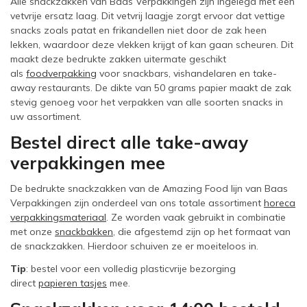
Alle snackzakken van Baas Verpakkingen zijn ingelegd met een
vetvrije ersatz laag. Dit vetvrij laagje zorgt ervoor dat vettige
snacks zoals patat en frikandellen niet door de zak heen
lekken, waardoor deze vlekken krijgt of kan gaan scheuren. Dit
maakt deze bedrukte zakken uitermate geschikt
als
foodverpakking
voor snackbars, vishandelaren en take-
away restaurants. De dikte van 50 grams papier maakt de zak
stevig genoeg voor het verpakken van alle soorten snacks in
uw assortiment.
Bestel direct alle take-away
verpakkingen mee
De bedrukte snackzakken van de Amazing Food lijn van Baas
Verpakkingen zijn onderdeel van ons totale assortiment
horeca
verpakkingsmateriaal
. Ze worden vaak gebruikt in combinatie
met onze
snackbakken
, die afgestemd zijn op het formaat van
de snackzakken. Hierdoor schuiven ze er moeiteloos in.
Tip
: bestel voor een volledig plasticvrije bezorging
direct
papieren tasjes
mee.