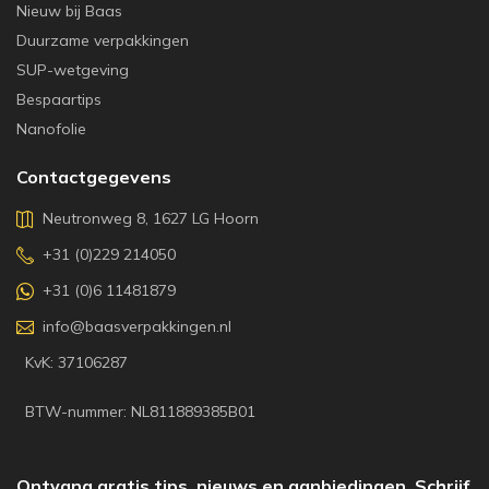
Nieuw bij Baas
Duurzame verpakkingen
SUP-wetgeving
Bespaartips
Nanofolie
Contactgegevens
Neutronweg 8, 1627 LG Hoorn
+31 (0)229 214050
+31 (0)6 11481879
info@baasverpakkingen.nl
KvK: 37106287
BTW-nummer: NL811889385B01
Ontvang gratis tips, nieuws en aanbiedingen. Schrijf