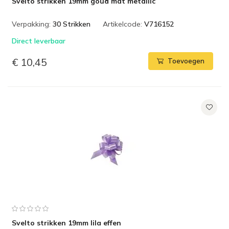
Svelto strikken 19mm goud mat metallic
Verpakking:
30 Strikken
Artikelcode:
V716152
Direct leverbaar
€ 10,45
Toevoegen
Svelto strikken 19mm lila effen