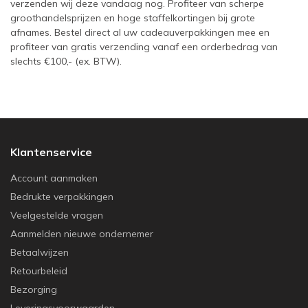
verzenden wij deze vandaag nog. Profiteer van scherpe
groothandelsprijzen en hoge staffelkortingen bij grote
afnames. Bestel direct al uw cadeauverpakkingen mee en
profiteer van gratis verzending vanaf een orderbedrag van
slechts €100,- (ex. BTW).
Klantenservice
Account aanmaken
Bedrukte verpakkingen
Veelgestelde vragen
Aanmelden nieuwe ondernemer
Betaalwijzen
Retourbeleid
Bezorging