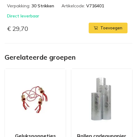
Verpakking:
30 Strikken
Artikelcode:
V716401
Direct leverbaar
€ 29,70
Toevoegen
Gerelateerde groepen
Gelukspoppetjes
Rollen cadeaupapier