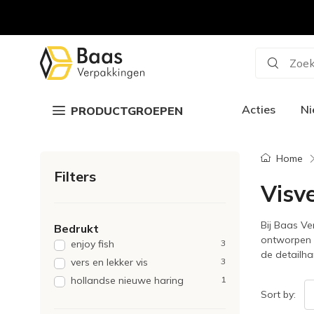
Zoek
Acties
N
PRODUCTGROEPEN
Home
Filters
Visv
Bij Baas Ve
Bedrukt
ontworpen v
enjoy fish
3
de detailha
vers en lekker vis
3
hollandse nieuwe haring
1
Sort by: