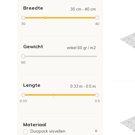
Breedte
30 cm - 40 cm
30
40
Gewicht
enkel 60 gr / m2
60
Lengte
0.33 m - 0.5 m
0.33
0.5
Materiaal
Duopack visvellen
6