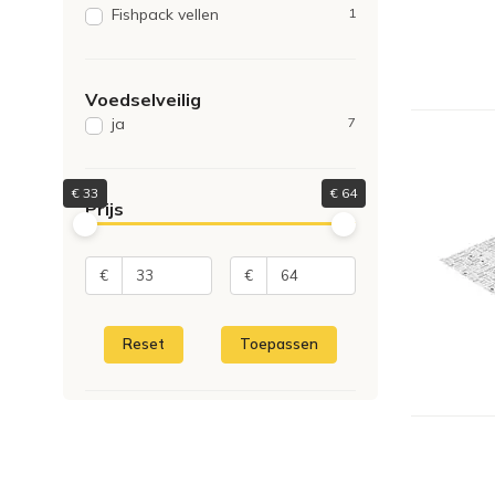
Fishpack vellen
1
Voedselveilig
ja
7
€
33
€
64
Prijs
€
€
Reset
Toepassen