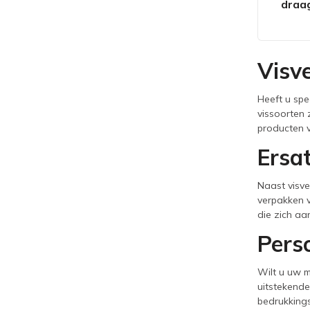
draa
Visve
Heeft u spe
vissoorten 
producten ve
Ersat
Naast visve
verpakken v
die zich aa
Pers
Wilt u uw m
uitstekende
bedrukking