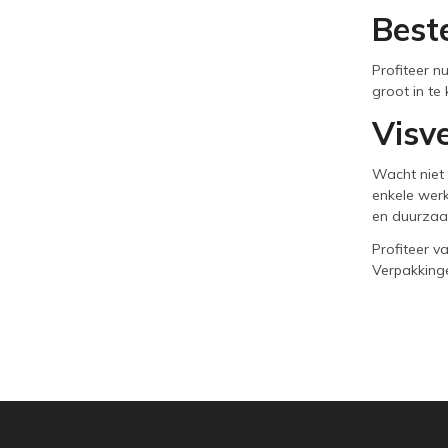
Best
Profiteer n
groot in te
Visve
Wacht niet 
enkele werk
en duurzaam
Profiteer v
Verpakkinge