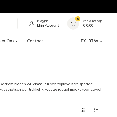
0
Inloggen
Winkelmandje
Mijn Account
€ 0,00
ver Ons
Contact
EX. BTW
. Daarom bieden wij
visvellen
van topkwaliteit, speciaal
ook esthetisch aantrekkelijk, wat ze ideaal maakt voor zowel