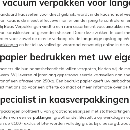
 vacuüm verpakken voor lang
tandaard kaasvellen voor direct gebruik, wordt in de kaashandel v
an kaas is de meest effectieve manier om de rijping te controleren 
Bij Baas Verpakkingen vindt u een ruim assortiment vacuümzakken van 
an kaasblokken of gesneden stukken. Door deze zakken te combinere
en voor zowel de directe verkoop als de langdurige opslag op één a
pakkingen
en bestel uw volledige voorraad eenvoudig online in de 
papier bedrukken met uw eig
nemers die hun naamsbekendheid willen vergroten, bieden wij de mo
werp. Wij leveren al jarenlang gepersonaliseerde kaasvellen aan sp
 vanaf een afname van 250kg. Een bedrukt papier geeft uw ambachteli
act met ons op voor een offerte op maat of meer informatie over de
pecialist in kaasverpakkingen
rpakkingen profiteert u van groothandelsprijzen met staffelkortingen
chten van een
verpakkingen groothandel
. Bestelt u op werkdagen v
n de €100,- exclusief btw worden volledig gratis bij u bezorgd, zodat
 van uw voorraad.