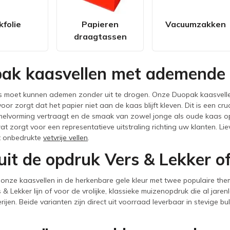
kfolie
Papieren
Vacuumzakken
draagtassen
ak kaasvellen met ademende 
moet kunnen ademen zonder uit te drogen. Onze Duopak kaasvellen z
voor zorgt dat het papier niet aan de kaas blijft kleven. Dit is een 
elvorming vertraagt en de smaak van zowel jonge als oude kaas optim
 wat zorgt voor een representatieve uitstraling richting uw klanten. L
t onbedrukte
vetvrije vellen
.
uit de opdruk Vers & Lekker o
 onze kaasvellen in de herkenbare gele kleur met twee populaire them
 & Lekker lijn of voor de vrolijke, klassieke muizenopdruk die al jar
ijen. Beide varianten zijn direct uit voorraad leverbaar in stevige bu