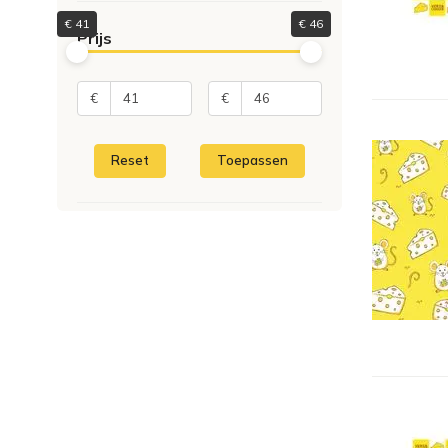
€
41
€
46
Prijs
€
€
Reset
Toepassen