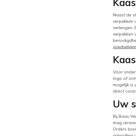
Kaas
Naast de s
verpakken v
verlengen. 
verpakken v
benodigdhed
voedselver
Kaas
Voor onder
logo of ont
mogelijk is
direct cont
Uw s
Bij Baas Ve
mag verwa
Orders bove
aanvulling