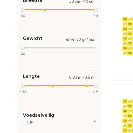
Breedte
30 cm - 40 cm
30
40
Gewicht
enkel 60 gr / m2
60
Lengte
0.33 m - 0.5 m
0.33
0.5
Voedselveilig
ja
4