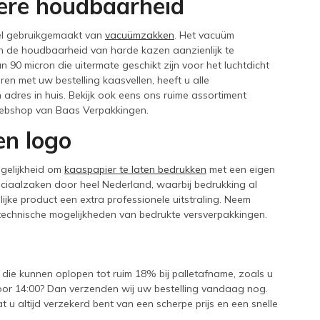
ere houdbaarheid
eel gebruikgemaakt van
vacuümzakken
. Het vacuüm
en de houdbaarheid van harde kazen aanzienlijk te
90 micron die uitermate geschikt zijn voor het luchtdicht
n met uw bestelling kaasvellen, heeft u alle
dres in huis. Bekijk ook eens ons ruime assortiment
webshop van Baas Verpakkingen.
en logo
gelijkheid om
kaaspapier te laten bedrukken
met een eigen
eciaalzaken door heel Nederland, waarbij bedrukking al
jke product een extra professionele uitstraling. Neem
 technische mogelijkheden van bedrukte versverpakkingen.
 die kunnen oplopen tot ruim 18% bij palletafname, zoals u
oor 14:00? Dan verzenden wij uw bestelling vandaag nog.
 u altijd verzekerd bent van een scherpe prijs en een snelle