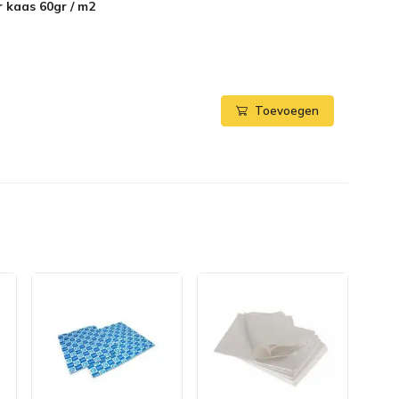
 kaas 60gr / m2
Toevoegen