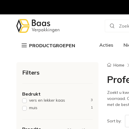
Zoek
Acties
N
PRODUCTGROEPEN
Home
Filters
Prof
Zoekt u kwa
Bedrukt
voorraad. O
vers en lekker kaas
3
met de best
muis
1
Sort by: