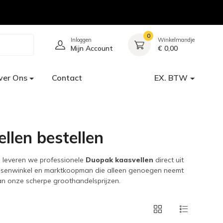
0
Inloggen
Winkelmandje
Mijn Account
€ 0,00
ver Ons
Contact
EX. BTW
llen bestellen
n leveren we professionele
Duopak kaasvellen
direct uit
tessenwinkel en marktkoopman die alleen genoegen neemt
an onze scherpe groothandelsprijzen.