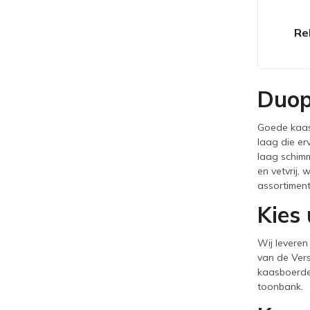
Re
Duop
Goede kaas 
laag die er
laag schimm
en vetvrij,
assortimen
Kies 
Wij leveren
van de Vers
kaasboerder
toonbank.