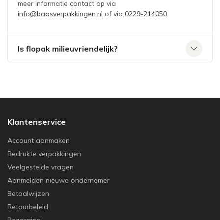
meer informatie contact op via
info@baasverpakkingen.nl
of via
0229-214050
.
Is flopak milieuvriendelijk?
Klantenservice
Account aanmaken
Bedrukte verpakkingen
Veelgestelde vragen
Aanmelden nieuwe ondernemer
Betaalwijzen
Retourbeleid