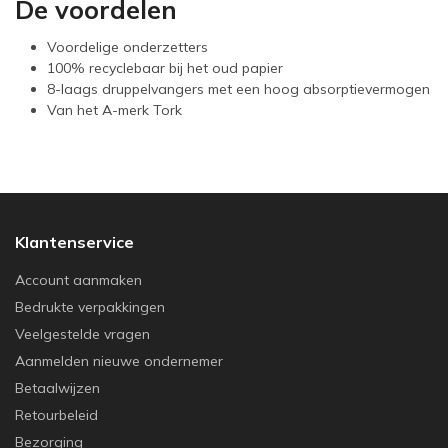
De voordelen
Voordelige onderzetters
100% recyclebaar bij het oud papier
8-laags druppelvangers met een hoog absorptievermogen
Van het A-merk Tork
Klantenservice
Account aanmaken
Bedrukte verpakkingen
Veelgestelde vragen
Aanmelden nieuwe ondernemer
Betaalwijzen
Retourbeleid
Bezorging