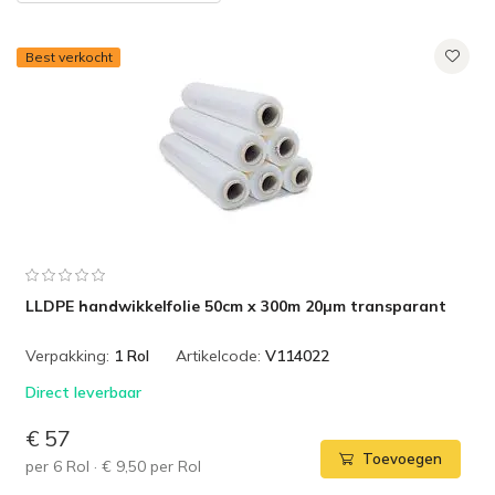
Best verkocht
LLDPE handwikkelfolie 50cm x 300m 20µm transparant
Verpakking:
1 Rol
Artikelcode:
V114022
Direct leverbaar
€ 57
Toevoegen
per
6
Rol
·
€ 9,50
per
Rol