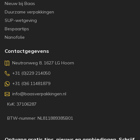
Nieuw bij Baas
Duurzame verpakkingen
SUP-wetgeving
Bespaartips
Nanofolie
Contactgegevens
Neutronweg 8, 1627 LG Hoorn
+31 (0)229 214050
+31 (0)6 11481879
info@baasverpakkingen.nl
KvK: 37106287
BTW-nummer: NL811889385B01
Ontvang gratis tips, nieuws en aanbiedingen. Schrijf