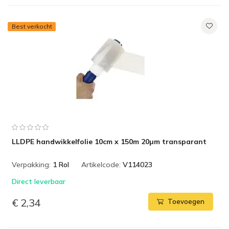
Best verkocht
LLDPE handwikkelfolie 10cm x 150m 20µm transparant
Verpakking:
1 Rol
Artikelcode:
V114023
Direct leverbaar
€ 2,34
Toevoegen