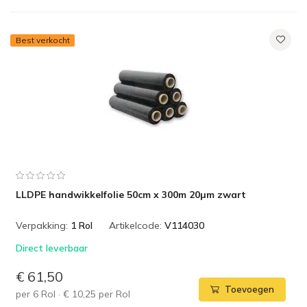
Best verkocht
LLDPE handwikkelfolie 50cm x 300m 20µm zwart
Verpakking:
1 Rol
Artikelcode:
V114030
Direct leverbaar
€ 61,50
Toevoegen
per
6
Rol
·
€ 10,25
per
Rol