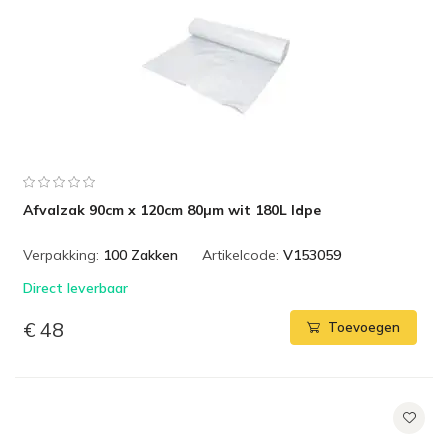
Afvalzak 90cm x 120cm 80µm wit 180L ldpe
Verpakking:
100 Zakken
Artikelcode:
V153059
Direct leverbaar
€ 48
Toevoegen