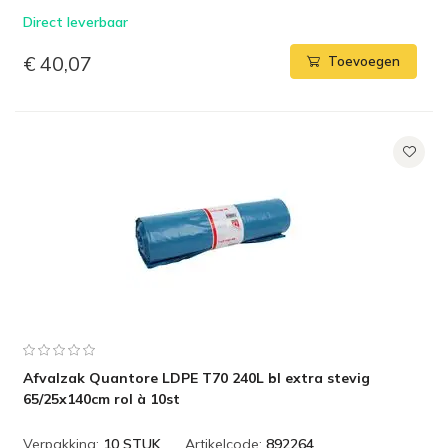
Direct leverbaar
€ 40,07
Toevoegen
Afvalzak Quantore LDPE T70 240L bl extra stevig
65/25x140cm rol à 10st
Verpakking:
10 STUK
Artikelcode:
892264