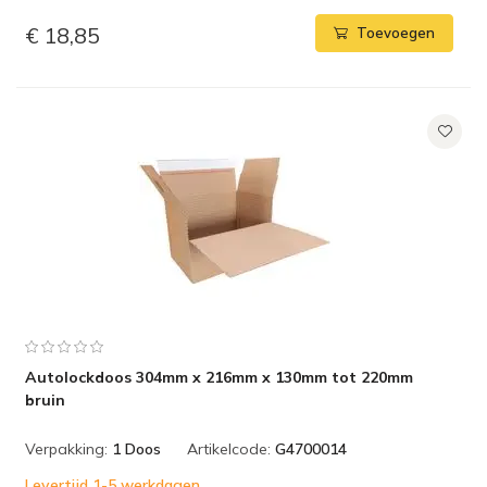
€ 18,85
Toevoegen
Autolockdoos 304mm x 216mm x 130mm tot 220mm
bruin
Verpakking:
1 Doos
Artikelcode:
G4700014
Levertijd 1-5 werkdagen