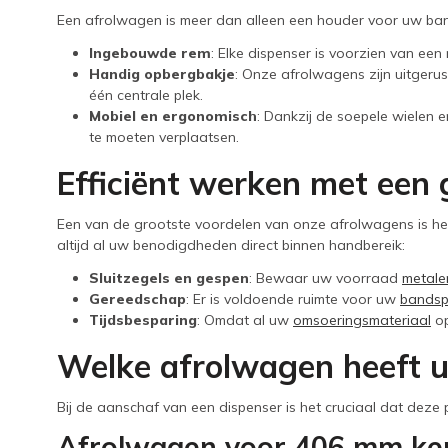
Een afrolwagen is meer dan alleen een houder voor uw band;
Ingebouwde rem
: Elke dispenser is voorzien van een
Handig opbergbakje
: Onze afrolwagens zijn uitgeru
één centrale plek.
Mobiel en ergonomisch
: Dankzij de soepele wielen e
te moeten verplaatsen.
Efficiënt werken met een
Een van de grootste voordelen van onze afrolwagens is het
altijd al uw benodigdheden direct binnen handbereik:
Sluitzegels en gespen
: Bewaar uw voorraad
metale
Gereedschap
: Er is voldoende ruimte voor uw
bandsp
Tijdsbesparing
: Omdat al uw
omsoeringsmateriaal
op
Welke afrolwagen heeft u
Bij de aanschaf van een dispenser is het cruciaal dat dez
Afrolwagen voor 406 mm ke