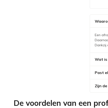
Waarom
Een afr
Daarnaas
Dankzij 
Wat is
Past e
Zijn d
De voordelen van een prof