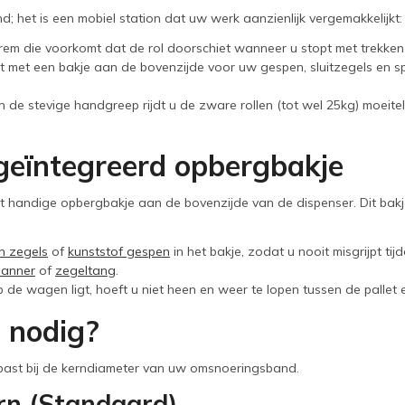
 het is een mobiel station dat uw werk aanzienlijk vergemakkelijkt:
 rem die voorkomt dat de rol doorschiet wanneer u stopt met trekken.
st met een bakje aan de bovenzijde voor uw gespen, sluitzegels en s
n de stevige handgreep rijdt u de zware rollen (tot wel 25kg) moeitel
 geïntegreerd opbergbakje
 handige opbergbakje aan de bovenzijde van de dispenser. Dit bakje
n zegels
of
kunststof gespen
in het bakje, zodat u nooit misgrijpt ti
anner
of
zegeltang
.
 de wagen ligt, hoeft u niet heen en weer te lopen tussen de pallet e
 nodig?
e past bij de kerndiameter van uw omsnoeringsband.
rn (Standaard)