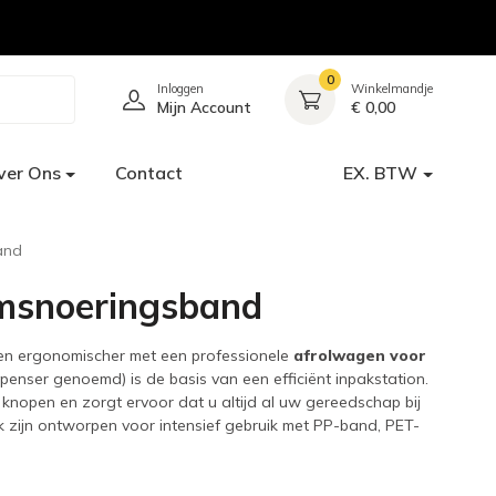
0
Inloggen
Winkelmandje
Mijn Account
€ 0,00
ver Ons
Contact
EX. BTW
and
omsnoeringsband
 en ergonomischer met een professionele
afrolwagen voor
nser genoemd) is de basis van een efficiënt inpakstation.
 knopen en zorgt ervoor dat u altijd al uw gereedschap bij
k zijn ontworpen voor intensief gebruik met PP-band, PET-