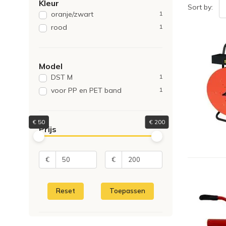
Kleur
Sort by:
oranje/zwart
1
rood
1
Model
DST M
1
voor PP en PET band
1
€
50
€
200
Prijs
€
€
Reset
Toepassen