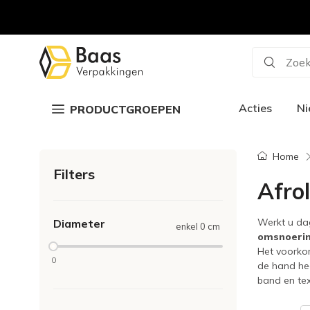
Zoek
Acties
N
PRODUCTGROEPEN
Home
Filters
Afro
Werkt u dag
Diameter
enkel 0 cm
omsnoeri
Het voorkom
0
de hand hee
band en tex