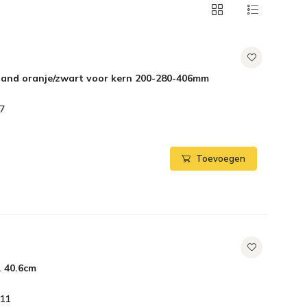
band oranje/zwart voor kern 200-280-406mm
7
Toevoegen
 40.6cm
11