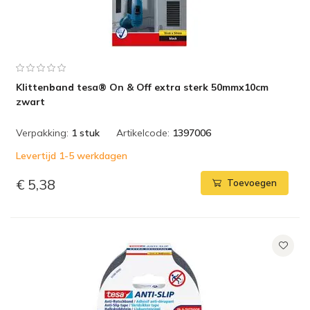
Klittenband tesa® On & Off extra sterk 50mmx10cm
zwart
Verpakking:
1 stuk
Artikelcode:
1397006
Levertijd 1-5 werkdagen
€ 5,38
Toevoegen