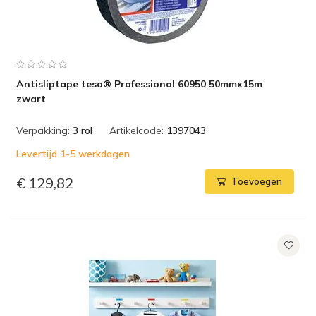
Antisliptape tesa® Professional 60950 50mmx15m
zwart
Verpakking:
3 rol
Artikelcode:
1397043
Levertijd 1-5 werkdagen
€ 129,82
Toevoegen