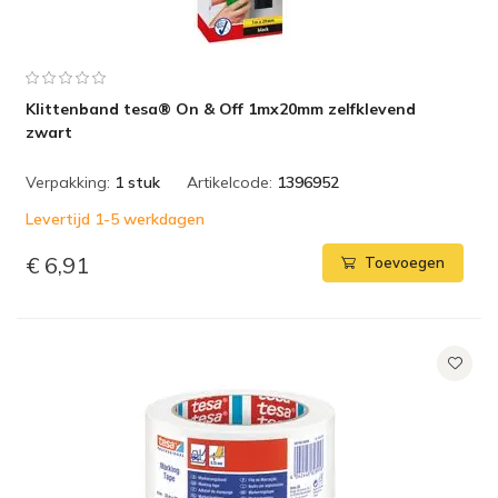
Klittenband tesa® On & Off 1mx20mm zelfklevend
zwart
Verpakking:
1 stuk
Artikelcode:
1396952
Levertijd 1-5 werkdagen
€ 6,91
Toevoegen