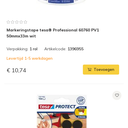
Markeringstape tesa® Professional 60760 PV1
50mmx33m wit
Verpakking:
1 rol
Artikelcode:
1396955
Levertijd 1-5 werkdagen
€ 10,74
Toevoegen