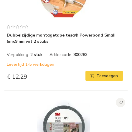
Dubbelzijdige montagetape tesa® Powerbond Small
5mx9mm wit 2 stuks
Verpakking:
2 stuk
Artikelcode:
800283
Levertijd 1-5 werkdagen
€ 12,29
Toevoegen