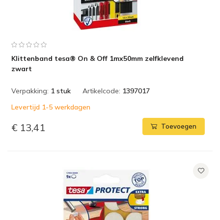
Klittenband tesa® On & Off 1mx50mm zelfklevend
zwart
Verpakking:
1 stuk
Artikelcode:
1397017
Levertijd 1-5 werkdagen
€ 13,41
Toevoegen