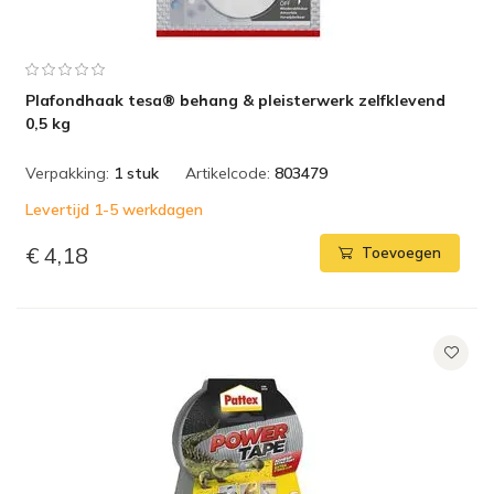
Plafondhaak tesa® behang & pleisterwerk zelfklevend
0,5 kg
Verpakking:
1 stuk
Artikelcode:
803479
Levertijd 1-5 werkdagen
€ 4,18
Toevoegen