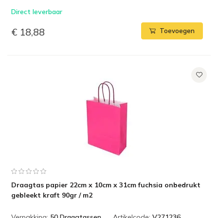
Direct leverbaar
€ 18,88
Toevoegen
Draagtas papier 22cm x 10cm x 31cm fuchsia onbedrukt
gebleekt kraft 90gr / m2
Verpakking:
50 Draagtassen
Artikelcode:
V271236