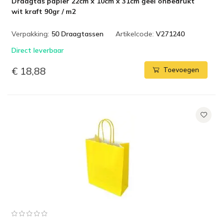
Draagtas papier 22cm x 10cm x 31cm geel onbedrukt
wit kraft 90gr / m2
Verpakking:
50 Draagtassen
Artikelcode:
V271240
Direct leverbaar
€ 18,88
Toevoegen