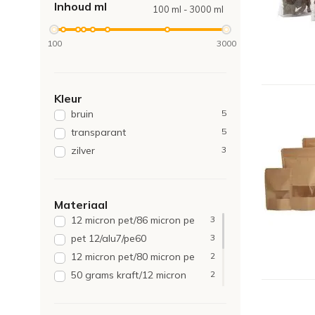
Inhoud ml
100 ml - 3000 ml
100
3000
Kleur
bruin
5
transparant
5
zilver
3
Materiaal
12 micron pet/86 micron pe
3
pet 12/alu7/pe60
3
12 micron pet/80 micron pe
2
50 grams kraft/12 micron
2
pet/80 micron cpp
80 grams kraft/12 micron
2