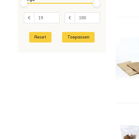
€
€
Reset
Toepassen