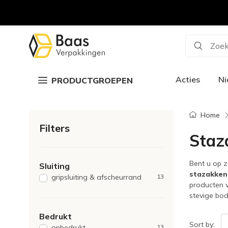
Zoek
Acties
N
PRODUCTGROEPEN
Home
Filters
Staz
Bent u op z
Sluiting
stazakke
gripsluiting & afscheurrand
13
producten v
stevige bod
Bedrukt
Sort by:
onbedrukt
13