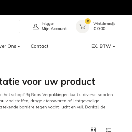
0
Inloggen
Winkelmandje
Mijn Account
€ 0,00
ver Ons
Contact
EX. BTW
tatie voor uw product
in het schap? Bij Baas Verpakkingen kunt u diverse soorten
nu vloeistoffen, droge etenswaren of lichtgevoelige
ekende barrière tegen vocht, lucht en vuil. Dankzij de