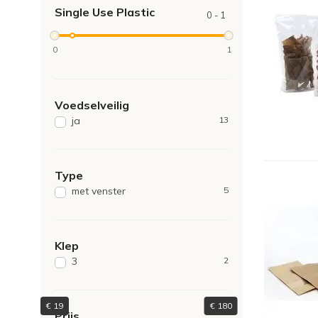
pet/60 micron cpp
Single Use Plastic
0 - 1
80 grams kraft/12 micron
1
pet/80 micron cpp
0
1
Voedselveilig
ja
13
Type
met venster
5
Klep
3
2
€
19
€
180
Prijs