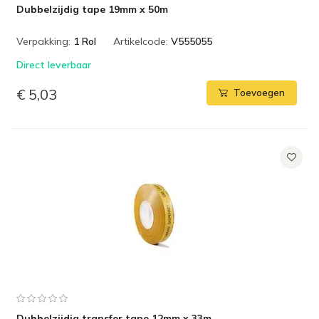
Dubbelzijdig tape 19mm x 50m
Verpakking:
1 Rol
Artikelcode:
V555055
Direct leverbaar
€ 5,03
Toevoegen
Dubbelzijdig transfer tape 12mm x 33m