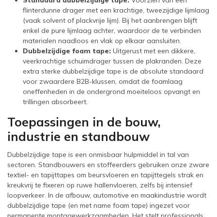
Standaard dubbelzijdige tape:
Voorzien van een
flinterdunne drager met een krachtige, tweezijdige lijmlaag
(vaak solvent of plackvrije lijm). Bij het aanbrengen blijft
enkel de pure lijmlaag achter, waardoor de te verbinden
materialen naadloos en vlak op elkaar aansluiten.
Dubbelzijdige foam tape:
Uitgerust met een dikkere,
veerkrachtige schuimdrager tussen de plakranden. Deze
extra sterke dubbelzijdige tape is de absolute standaard
voor zwaardere B2B-klussen, omdat de foamlaag
oneffenheden in de ondergrond moeiteloos opvangt en
trillingen absorbeert.
Toepassingen in de bouw,
industrie en standbouw
Dubbelzijdige tape is een onmisbaar hulpmiddel in tal van
sectoren. Standbouwers en stoffeerders gebruiken onze zware
textiel- en tapijttapes om beursvloeren en tapijttegels strak en
kreukvrij te fixeren op ruwe hallenvloeren, zelfs bij intensief
loopverkeer. In de afbouw, automotive en maakindustrie wordt
dubbelzijdige tape (en met name foam tape) ingezet voor
permanente montagewerkzaamheden. Het stelt professionals