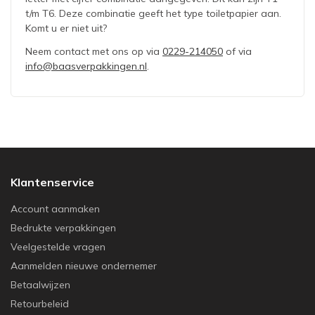
t/m T6. Deze combinatie geeft het type toiletpapier aan.
Komt u er niet uit?
Neem contact met ons op via
0229-214050
of via
info@baasverpakkingen.nl
.
Klantenservice
Account aanmaken
Bedrukte verpakkingen
Veelgestelde vragen
Aanmelden nieuwe ondernemer
Betaalwijzen
Retourbeleid