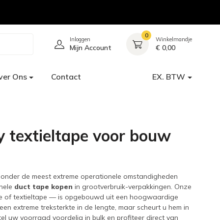
0
Inloggen
Winkelmandje
Mijn Account
€ 0,00
ver Ons
Contact
EX. BTW
 textieltape voor bouw
ie onder de meest extreme operationele omstandigheden
onele
duct tape kopen
in grootverbruik-verpakkingen. Onze
pe of textieltape — is opgebouwd uit een hoogwaardige
 een extreme treksterkte in de lengte, maar scheurt u hem in
l uw voorraad voordelig in bulk en profiteer direct van