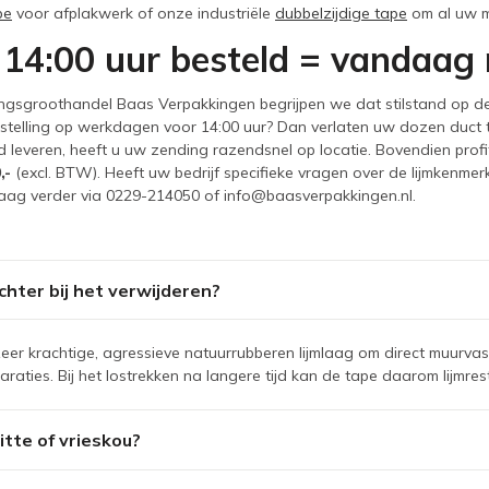
pe
voor afplakwerk of onze industriële
dubbelzijdige tape
om al uw ma
 14:00 uur besteld = vandaag
ingsgroothandel Baas Verpakkingen begrijpen we dat stilstand op de 
estelling op werkdagen voor 14:00 uur? Dan verlaten uw dozen duct
d leveren, heeft u uw zending razendsnel op locatie. Bovendien prof
,-
(excl. BTW). Heeft uw bedrijf specifieke vragen over de lijmkenm
raag verder via 0229-214050 of info@baasverpakkingen.nl.
achter bij het verwijderen?
eer krachtige, agressieve natuurrubberen lijmlaag om direct muurvas
ties. Bij het lostrekken na langere tijd kan de tape daarom lijmres
tte of vrieskou?