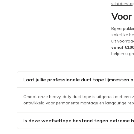
schildersta
Voor
Bij verpakk
zakelijke b
uit voorraa
vanaf €100
helpen u g
Laat jullie professionele duct tape lijmresten 
Omdat onze heavy-duty duct tape is uitgerust met een z
ontwikkeld voor permanente montage en langdurige repara
Is deze weefseltape bestand tegen extreme hi