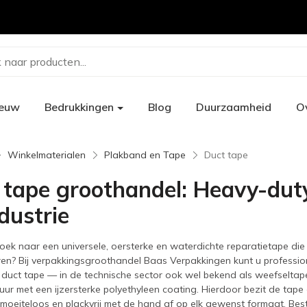
 naar producten...
ieuw
Bedrukkingen
Blog
Duurzaamheid
O
Winkelmaterialen
Plakband en Tape
Duct tape
 tape groothandel: Heavy-duty
dustrie
oek naar een universele, oersterke en waterdichte reparatietape d
teren? Bij verpakkingsgroothandel Baas Verpakkingen kunt u professi
 duct tape — in de technische sector ook wel bekend als weefselta
tuur met een ijzersterke polyethyleen coating. Hierdoor bezit de tape
moeiteloos en plackvrij met de hand af op elk gewenst formaat. Beste