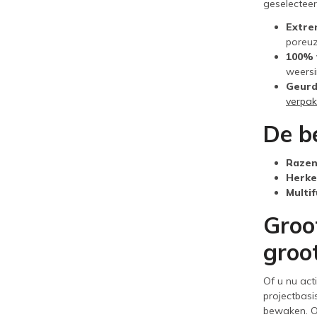
geselecteer
Extrem
poreuz
100% 
weersi
Geurd
verpak
De be
Razen
Herken
Multif
Groo
groo
Of u nu act
projectbasi
bewaken. On