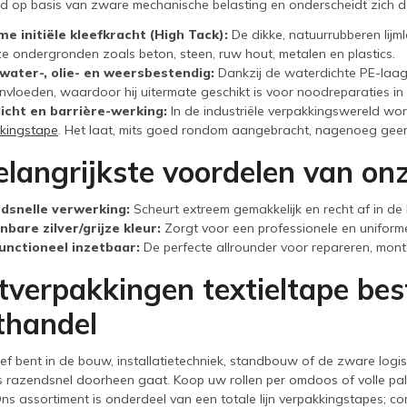
d op basis van zware mechanische belasting en onderscheidt zich d
e initiële kleefkracht (High Tack):
De dikke, natuurrubberen lijml
e ondergronden zoals beton, steen, ruw hout, metalen en plastics.
water-, olie- en weersbestendig:
Dankzij de waterdichte PE-laag i
nvloeden, waardoor hij uitermate geschikt is voor noodreparaties in 
icht en barrière-werking:
In de industriële verpakkingswereld wor
kingstape
. Het laat, mits goed rondom aangebracht, nagenoeg geen 
langrijkste voordelen van onze
dsnelle verwerking:
Scheurt extreem gemakkelijk en recht af in de
bare zilver/grijze kleur:
Zorgt voor een professionele en unifor
unctioneel inzetbaar:
De perfecte allrounder voor repareren, mont
tverpakkingen textieltape best
thandel
ief bent in de bouw, installatietechniek, standbouw of de zware logisti
s razendsnel doorheen gaat. Koop uw rollen per omdoos of volle pa
s assortiment is onderdeel van een totale lijn verpakkingstapes; c