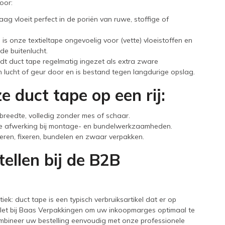
oor:
aag vloeit perfect in de poriën van ruwe, stoffige of
s onze textieltape ongevoelig voor (vette) vloeistoffen en
de buitenlucht.
dt duct tape regelmatig ingezet als extra zware
lucht of geur door en is bestand tegen langdurige opslag.
 duct tape op een rij:
 breedte, volledig zonder mes of schaar.
me afwerking bij montage- en bundelwerkzaamheden.
eren, fixeren, bundelen en zwaar verpakken.
ellen bij de B2B
ek: duct tape is een typisch verbruiksartikel dat er op
llet bij Baas Verpakkingen om uw inkoopmarges optimaal te
ombineer uw bestelling eenvoudig met onze professionele