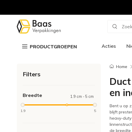
Zoek
Acties
N
PRODUCTGROEPEN
Home
Filters
Duct
en in
Breedte
1.9 cm - 5 cm
Bent u op z
1.9
5
blijft pres
heavy-duty
linnenstruc
de breedte 