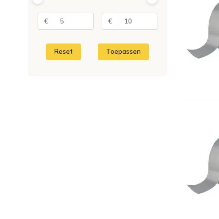
€
€
Reset
Toepassen