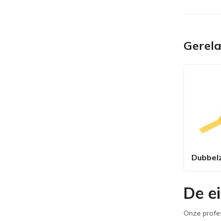
Gerel
Dubbelz
De e
Onze profes