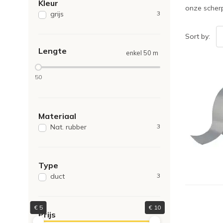
Kleur
onze scherp
grijs
3
Sort by:
Lengte
enkel 50 m
50
Materiaal
Nat. rubber
3
Type
duct
3
€
5
€
10
Prijs