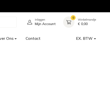
0
Inloggen
Winkelmandje
Mijn Account
€ 0,00
ver Ons
Contact
EX. BTW