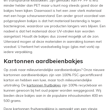
en transparante kilobakken, zijn gemaakt van PP. PP is iets
minder helder dan PET maar u kunt nog steeds goed door de
bakjes heen kijken. Daarnaast is het een zeer sterk materiaal
met een hoge scheurweerstand. Een ander groot voordeel van
polypropyleen bakjes is dat het materiaal bestendig is tegen
bacteriegroei, waardoor uw producten langers vers blijven. Een
nadeel is dat het materiaal door UV-stralen kan worden
aangetast. Houdt de bakjes dus zoveel mogelijk uit de zon.
Uiteraard mogen al deze materialen in aanraking komen met
voedsel. U herkent het voedselveilig logo (glas met vork) op
iedere verpakking.
Kartonnen aardbeienbakjes
Op zoek naar milieuvriendelijke aardbeienbakjes? Onze nieuwe
kartonnen aardbeienbakjes zijn van 100% FSC-gecertificeerd
karton en hebben een luxe, maar toch milieuvriendelijke
uitstraling. De
kartonnen fruitbakjes
zijn 100% recyclebaar en
kunnen gewoon bij het oud papier worden weggegooid. Wij
bieden deze bakjes aan in de populaire inhoudsmaten 400 en
500 grams.
Deze kartonnen fruitverpakking is gemaakt van een stevig