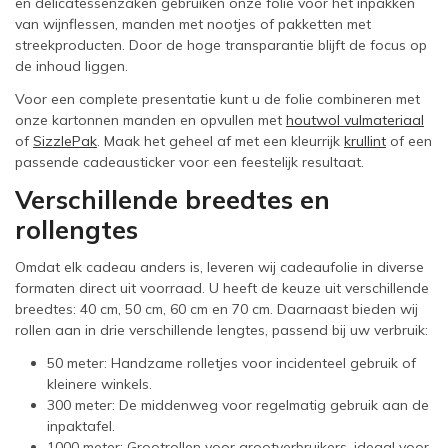
en delicatessenzaken gebruiken onze folie voor het inpakken
van wijnflessen, manden met nootjes of pakketten met
streekproducten. Door de hoge transparantie blijft de focus op
de inhoud liggen.
Voor een complete presentatie kunt u de folie combineren met
onze kartonnen manden en opvullen met
houtwol vulmateriaal
of
SizzlePak
. Maak het geheel af met een kleurrijk
krullint
of een
passende cadeausticker voor een feestelijk resultaat.
Verschillende breedtes en
rollengtes
Omdat elk cadeau anders is, leveren wij cadeaufolie in diverse
formaten direct uit voorraad. U heeft de keuze uit verschillende
breedtes: 40 cm, 50 cm, 60 cm en 70 cm. Daarnaast bieden wij
rollen aan in drie verschillende lengtes, passend bij uw verbruik:
50 meter: Handzame rolletjes voor incidenteel gebruik of
kleinere winkels.
300 meter: De middenweg voor regelmatig gebruik aan de
inpaktafel.
1000 meter: Grootrollen voor grootverbruikers, ideaal voor