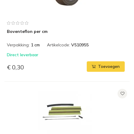
Boventeflon per cm
Verpakking:
1 cm
Artikelcode:
V510955
Direct leverbaar
€ 0,30
Toevoegen