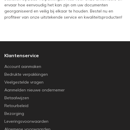
ervaar hoe eenvoudig het kan zijn om uw documenten
georganiseerd en veilig bij elkaar te houden. Bestel nu en
profiteer van onze uitstekende service en kwaliteitsproducten!
Klantenservice
Account aanmaken
Bedrukte verpakkingen
Veelgestelde vragen
Aanmelden nieuwe ondernemer
Betaalwijzen
Retourbeleid
Bezorging
Leveringsvoorwaarden
Algemene voorwaarden