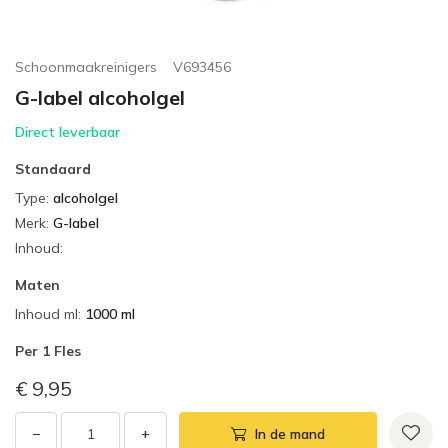
Schoonmaakreinigers
V693456
G-label alcoholgel
Direct leverbaar
Standaard
Type
:
alcoholgel
Merk
:
G-label
Inhoud
:
Maten
Inhoud ml
:
1000 ml
Per
1 Fles
€ 9,95
−
+
In de mand