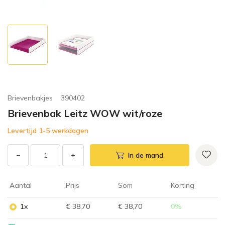
Brievenbakjes
390402
Brievenbak Leitz WOW wit/roze
Levertijd 1-5 werkdagen
−
+
In de mand
Aantal
Prijs
Som
Korting
1x
€ 38,70
€ 38,70
0
%