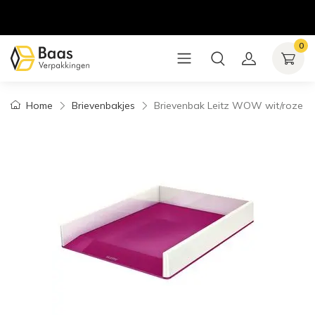
0
Home
Brievenbakjes
Brievenbak Leitz WOW wit/roze