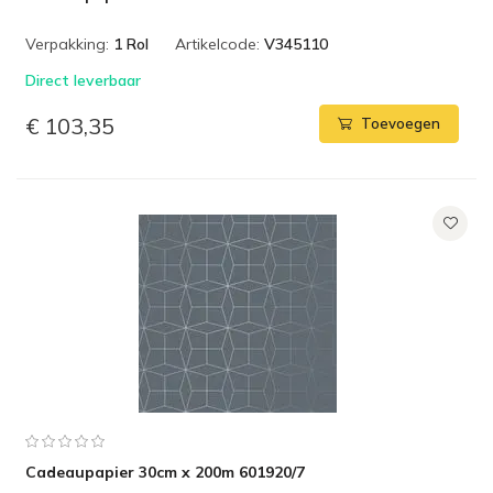
Verpakking:
1 Rol
Artikelcode:
V345110
Direct leverbaar
€ 103,35
Toevoegen
Cadeaupapier 30cm x 200m 601920/7