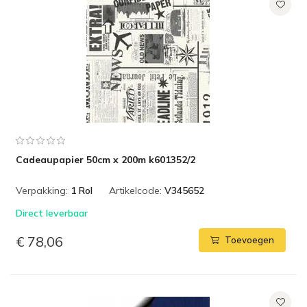
Cadeaupapier 50cm x 200m k601352/2
Verpakking:
1 Rol
Artikelcode:
V345652
Direct leverbaar
€ 78,06
Toevoegen