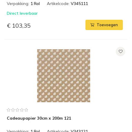
Verpakking:
1 Rol
Artikelcode:
V345111
Direct leverbaar
€ 103,35
Toevoegen
Cadeaupapier 30cm x 200m 121
Verpakking:
1 Rol
Artikelcode:
V343121