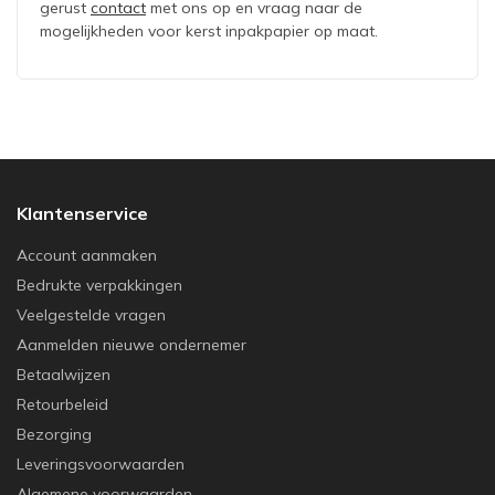
gerust
contact
met ons op en vraag naar de
mogelijkheden voor kerst inpakpapier op maat.
Klantenservice
Account aanmaken
Bedrukte verpakkingen
Veelgestelde vragen
Aanmelden nieuwe ondernemer
Betaalwijzen
Retourbeleid
Bezorging
Leveringsvoorwaarden
Algemene voorwaarden