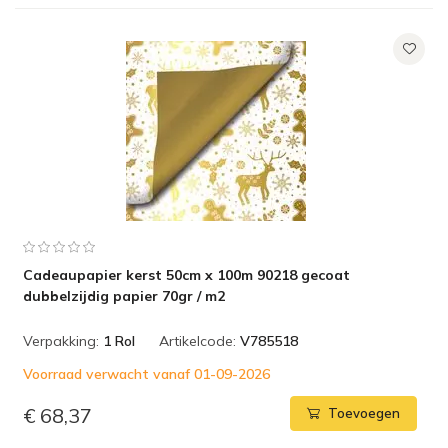
Cadeaupapier kerst 50cm x 100m 90218 gecoat
dubbelzijdig papier 70gr / m2
Verpakking:
1 Rol
Artikelcode:
V785518
Voorraad verwacht vanaf 01-09-2026
€ 68,37
Toevoegen