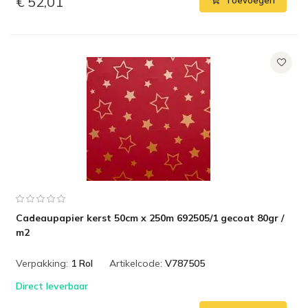
€ 52,01
Toevoegen
Cadeaupapier kerst 50cm x 250m 692505/1 gecoat 80gr /
m2
Verpakking:
1 Rol
Artikelcode:
V787505
Direct leverbaar