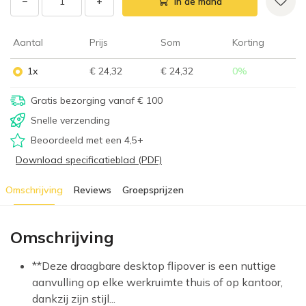
−
+
In de mand
Aantal
Prijs
Som
Korting
1x
€ 24,32
€ 24,32
0
%
Gratis bezorging vanaf € 100
Snelle verzending
Beoordeeld met een 4,5+
Download specificatieblad (PDF)
Omschrijving
Reviews
Groepsprijzen
Omschrijving
**Deze draagbare desktop flipover is een nuttige
aanvulling op elke werkruimte thuis of op kantoor,
dankzij zijn stijl...