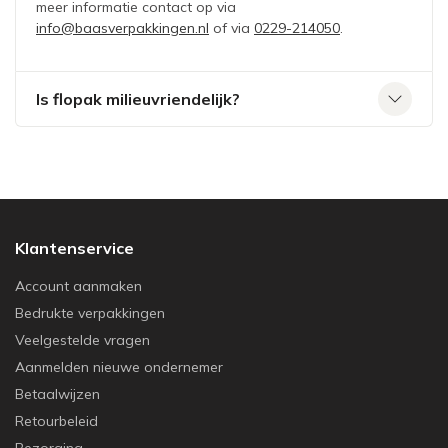
meer informatie contact op via
info@baasverpakkingen.nl
of via
0229-214050
.
Is flopak milieuvriendelijk?
Klantenservice
Account aanmaken
Bedrukte verpakkingen
Veelgestelde vragen
Aanmelden nieuwe ondernemer
Betaalwijzen
Retourbeleid