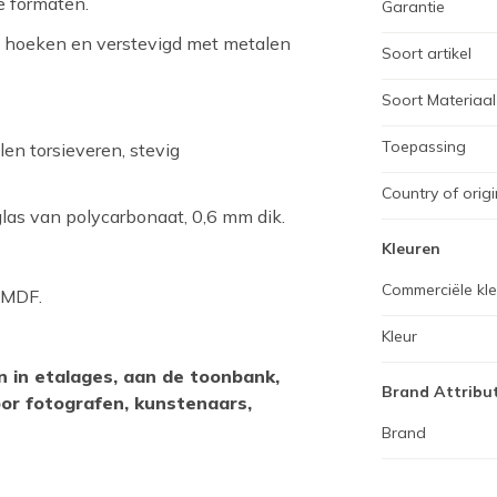
e formaten.
Garantie
e hoeken en verstevigd met metalen
Soort artikel
Soort Materiaal
Toepassing
len torsieveren, stevig
Country of origi
las van polycarbonaat, 0,6 mm dik.
Kleuren
Commerciële kl
 MDF.
Kleur
 in etalages, aan de toonbank,
Brand Attribu
oor fotografen, kunstenaars,
Brand