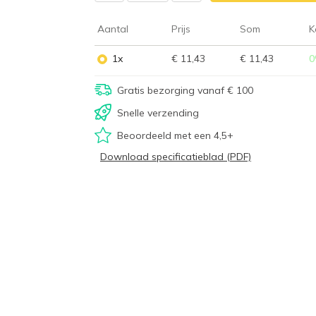
Aantal
Prijs
Som
K
1x
€ 11,43
€ 11,43
0
Gratis bezorging vanaf € 100
Snelle verzending
Beoordeeld met een 4,5+
Download specificatieblad (PDF)