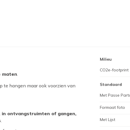
Milieu
CO2e-footprint
e maten
.
Standaard
op te hangen maar ook voorzien van
Met Passe Part
Formaat foto
, in ontvangstruimten of gangen,
Met Lijst
s
.