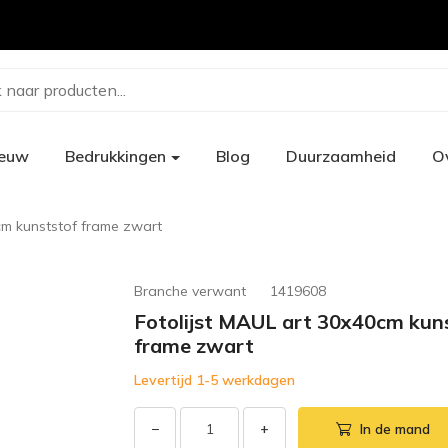
 naar producten...
ieuw
Bedrukkingen
Blog
Duurzaamheid
O
cm kunststof frame zwart
Branche verwant
1419608
Fotolijst MAUL art 30x40cm kun
frame zwart
Levertijd 1-5 werkdagen
−
+
In de mand