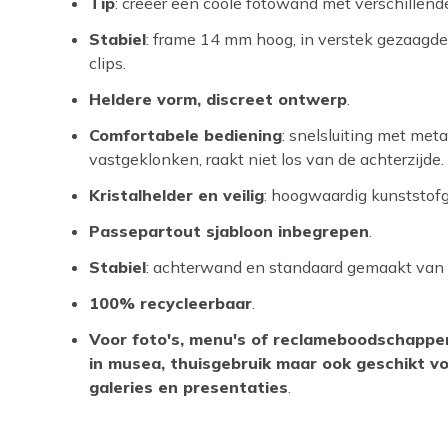
Tip
: creëer een coole fotowand met verschillend
Stabiel
: frame 14 mm hoog, in verstek gezaagd
clips.
Heldere vorm, discreet ontwerp
.
Comfortabele bediening
: snelsluiting met meta
vastgeklonken, raakt niet los van de achterzijde.
Kristalhelder en veilig
: hoogwaardig kunststofg
Passepartout sjabloon inbegrepen
.
Stabiel
: achterwand en standaard gemaakt van
100% recycleerbaar
.
Voor foto's, menu's of reclameboodschappen
in musea, thuisgebruik maar ook geschikt v
galeries en presentaties
.