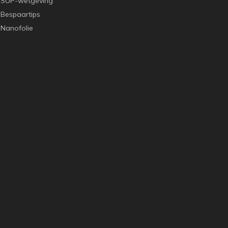
SUP-wetgeving
Bespaartips
Nanofolie