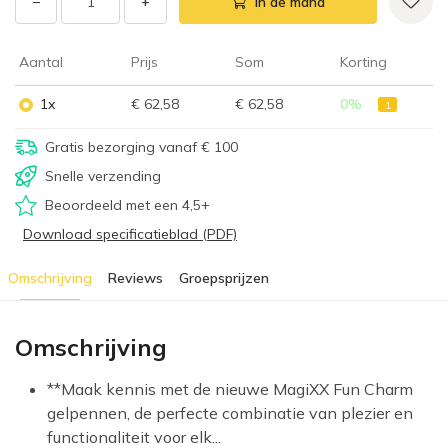
−
+
In de mand
Aantal
Prijs
Som
Korting
1x
€ 62,58
€ 62,58
0
%
1
Gratis bezorging vanaf € 100
Snelle verzending
Beoordeeld met een 4,5+
Download specificatieblad (PDF)
Omschrijving
Reviews
Groepsprijzen
Omschrijving
**Maak kennis met de nieuwe MagiXX Fun Charm
gelpennen, de perfecte combinatie van plezier en
functionaliteit voor elk...