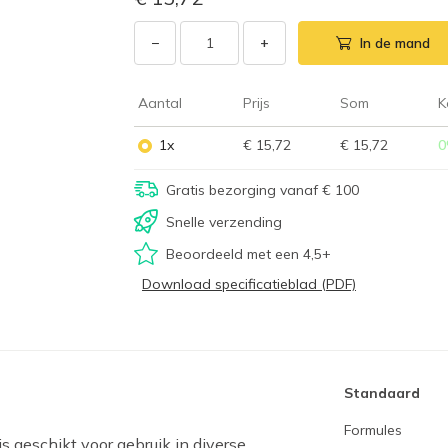
−
+
In de mand
Aantal
Prijs
Som
K
1x
€ 15,72
€ 15,72
0
Gratis bezorging vanaf € 100
Snelle verzending
Beoordeeld met een 4,5+
Download specificatieblad (PDF)
Standaard
Formules
s geschikt voor gebruik in diverse