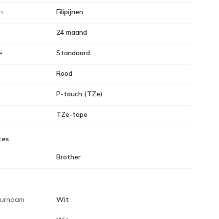
n
Filipijnen
24 maand
e
Standaard
Rood
P-touch (TZe)
TZe-tape
tes
Brother
eurnaam
Wit