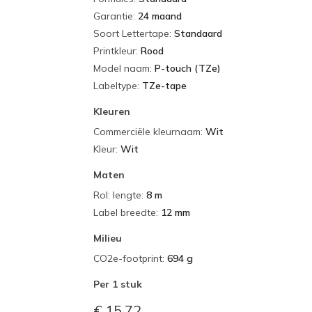
Garantie
:
24 maand
Soort Lettertape
:
Standaard
Printkleur
:
Rood
Model naam
:
P-touch (TZe)
Labeltype
:
TZe-tape
Kleuren
Commerciële kleurnaam
:
Wit
Kleur
:
Wit
Maten
Rol: lengte
:
8 m
Label breedte
:
12 mm
Milieu
CO2e-footprint
:
694 g
Per
1 stuk
€ 15,72