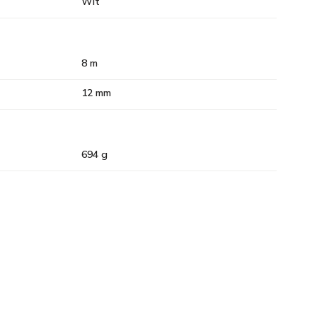
Wit
8 m
12 mm
694 g