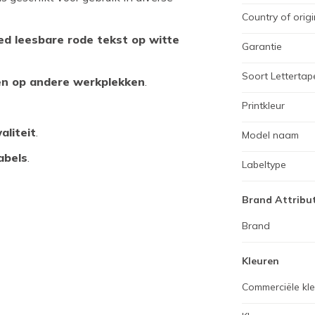
Country of origi
oed leesbare rode tekst op witte
Garantie
Soort Lettertap
 en op andere werkplekken
.
Printkleur
aliteit
.
Model naam
abels
.
Labeltype
Brand Attribu
Brand
Kleuren
Commerciële kl