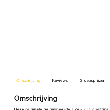
Omschrijving
Reviews
Groepsprijzen
Omschrijving
Deze originele gelamineerde TZe
- 232 labeltape i