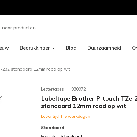
 naar producten...
ieuw
Bedrukkingen
Blog
Duurzaamheid
O
e-232 standaard 12mm rood op wit
Lettertapes
930972
Labeltape Brother P-touch TZe-
standaard 12mm rood op wit
Levertijd 1-5 werkdagen
Standaard
Formules
:
Standaard