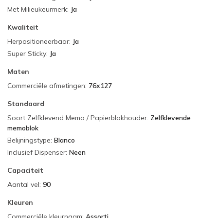
Met Milieukeurmerk
:
Ja
Kwaliteit
Herpositioneerbaar
:
Ja
Super Sticky
:
Ja
Maten
Commerciële afmetingen
:
76x127
Standaard
Soort Zelfklevend Memo / Papierblokhouder
:
Zelfklevende
memoblok
Belijningstype
:
Blanco
Inclusief Dispenser
:
Neen
Capaciteit
Aantal vel
:
90
Kleuren
Commerciële kleurnaam
:
Assorti