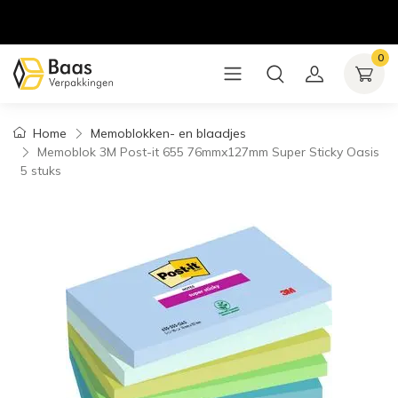
0
Home
Memoblokken- en blaadjes
Memoblok 3M Post-it 655 76mmx127mm Super Sticky Oasis
5 stuks