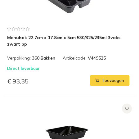
Menubak 22.7cm x 17.8cm x 5cm 530/325/235ml 3vaks
zwart pp
Verpakking:
360 Bakken
Artikelcode:
V449525
Direct leverbaar
€ 93,35
Toevoegen