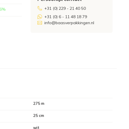
+31 (0) 229 - 21 40 50
6
%
+31 (0) 6 - 11 48 18 79
info@baasverpakkingen.nl
275 m
25 cm
wit