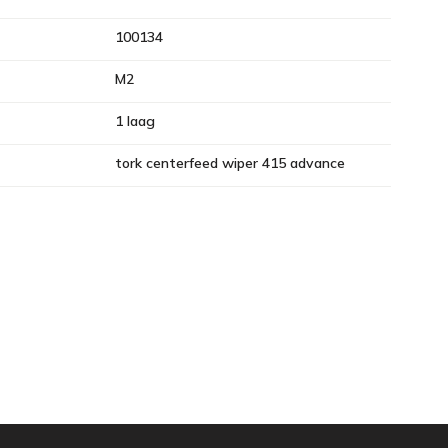
100134
M2
1 laag
tork centerfeed wiper 415 advance