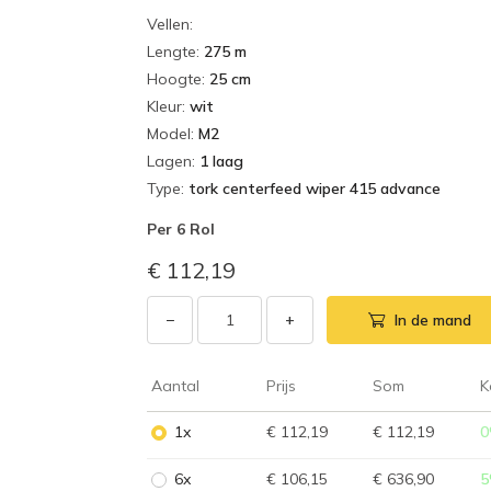
Vellen
:
Lengte
:
275 m
Hoogte
:
25 cm
Kleur
:
wit
Model
:
M2
Lagen
:
1 laag
Type
:
tork centerfeed wiper 415 advance
Per
6 Rol
€ 112,19
−
+
In de mand
Aantal
Prijs
Som
K
1x
€ 112,19
€ 112,19
0
6x
€ 106,15
€ 636,90
5