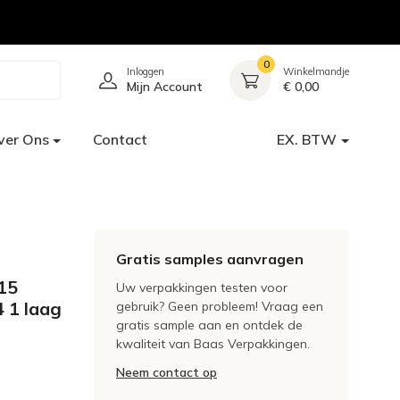
0
Inloggen
Winkelmandje
Mijn Account
€ 0,00
ver Ons
Contact
EX. BTW
Gratis samples aanvragen
415
Uw verpakkingen testen voor
 1 laag
gebruik? Geen probleem! Vraag een
gratis sample aan en ontdek de
kwaliteit van Baas Verpakkingen.
Neem contact op