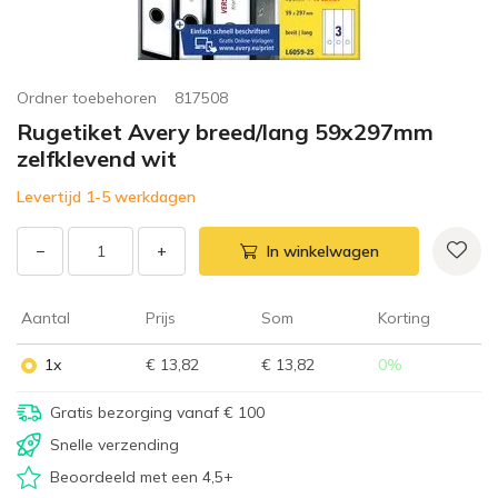
Ordner toebehoren
817508
Rugetiket Avery breed/lang 59x297mm
zelfklevend wit
Levertijd 1-5 werkdagen
−
+
In winkelwagen
Aantal
Prijs
Som
Korting
1x
€ 13,82
€ 13,82
0
%
Gratis bezorging vanaf € 100
Snelle verzending
Beoordeeld met een 4,5+