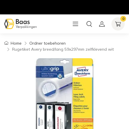
0
Home
Ordner toebehoren
Rugetiket Avery breed/lang 59x297mm zelfklevend wit