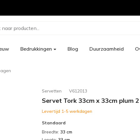
 naar producten...
ieuw
Bedrukkingen
Blog
Duurzaamheid
O
 lagen
Servetten
V612013
Servet Tork 33cm x 33cm plum 2
Levertijd 1-5 werkdagen
Standaard
Breedte
:
33 cm
Lengte
:
33 cm