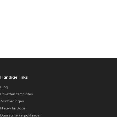
Handige links
Blog
Etiketten templates
Aanbiedingen
Nieuw bij Baas
Duurzame verpakkingen