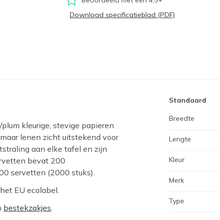
Download specificatieblad (PDF)
Standaard
Breedte
/plum kleurige, stevige papieren
 maar lenen zicht uitstekend voor
Lengte
straling aan elke tafel en zijn
Kleur
servetten bevat 200
00 servetten (2000 stuks).
Merk
 het EU ecolabel.
Type
n
bestekzakjes
.