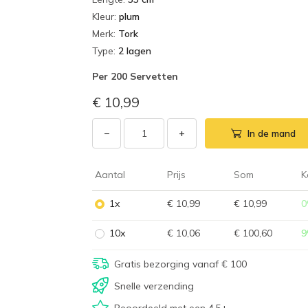
Kleur
:
plum
Merk
:
Tork
Type
:
2 lagen
Per
200 Servetten
€ 10,99
−
+
In de mand
Aantal
Prijs
Som
K
1x
€ 10,99
€ 10,99
0
10x
€ 10,06
€ 100,60
9
Gratis bezorging vanaf € 100
Snelle verzending
Beoordeeld met een 4,5+