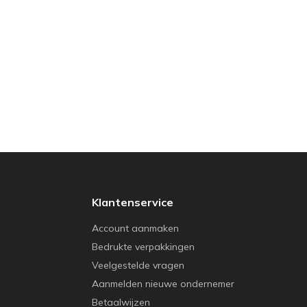
Klantenservice
Account aanmaken
Bedrukte verpakkingen
Veelgestelde vragen
Aanmelden nieuwe ondernemer
Betaalwijzen