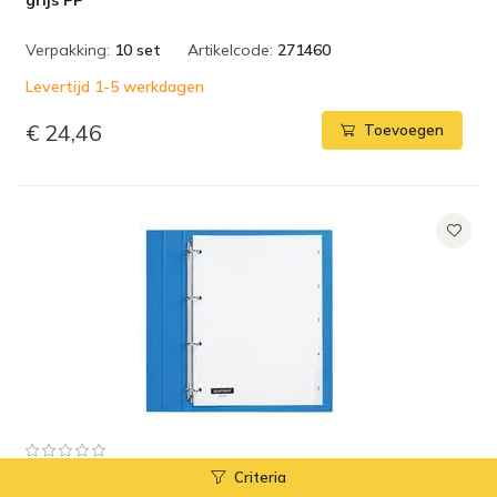
grijs PP
Verpakking:
10 set
Artikelcode:
271460
Levertijd 1-5 werkdagen
€ 24,46
Toevoegen
Criteria
Tabbladen Quantore 4-gaats 1-5 genummerd wit PP