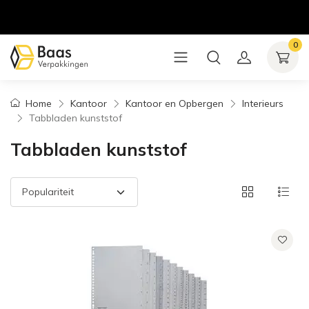
0
Home
Kantoor
Kantoor en Opbergen
Interieurs
Tabbladen kunststof
Tabbladen kunststof