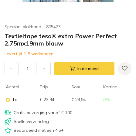
Speciaal plakband
805423
Textieltape tesa® extra Power Perfect
2.75mx19mm blauw
Levertijd 1-5 werkdagen
−
+
In de mand
Aantal
Prijs
Som
Korting
1x
€ 23,94
€ 23,94
0
%
Gratis bezorging vanaf € 100
Snelle verzending
Beoordeeld met een 4,5+