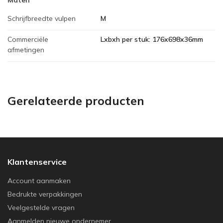
Schrijfbreedte vulpen
M
Commerciële
Lxbxh per stuk: 176x698x36mm
afmetingen
Gerelateerde producten
Klantenservice
Account aanmaken
Bedrukte verpakkingen
Veelgestelde vragen
Aanmelden nieuwe ondernemer