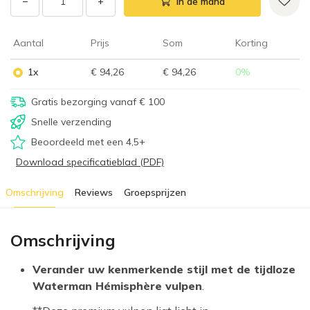
−
+
In de mand
Aantal
Prijs
Som
Korting
1x
€ 94,26
€ 94,26
0
%
Gratis bezorging vanaf € 100
Snelle verzending
Beoordeeld met een 4,5+
Download specificatieblad (PDF)
Omschrijving
Reviews
Groepsprijzen
Omschrijving
Verander uw kenmerkende stijl met de tijdloze
Waterman Hémisphère vulpen
.