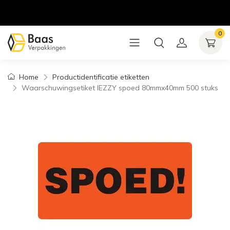
0
Home
Productidentificatie etiketten
Waarschuwingsetiket IEZZY spoed 80mmx40mm 500 stuks