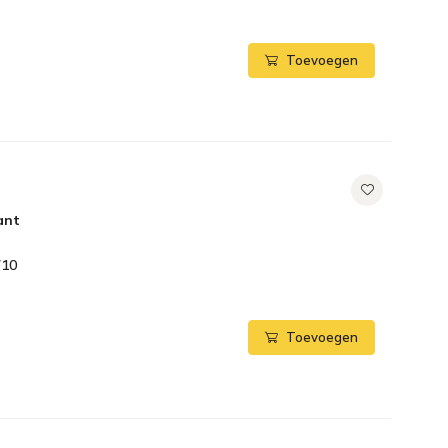
Toevoegen
ant
710
Toevoegen