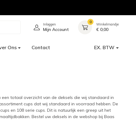
0
Inloggen
Winkelmandje
Mijn Account
€ 0,00
ver Ons
Contact
EX. BTW
een totaal overzicht van de deksels die wij standaard in
 assortiment cups dat wij standaard in voorraad hebben. De
ps en 108 serie cups. Dit is natuurlijk een greep uit het
aaltijdbakken. Bestel uw deksels in de webshop bij Baas