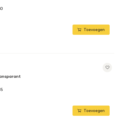
60
Toevoegen
ransparant
65
Toevoegen