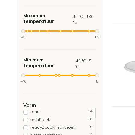
karton
4
ops
4
Maximum
kraft
1
40 °C - 130
temperatuur
°C
papier
1
ps
1
40
130
r-pet
1
Minimum
-40 °C - 5
temperatuur
°C
-40
5
Vorm
rond
14
rechthoek
10
ready2Cook rechthoek
5
4