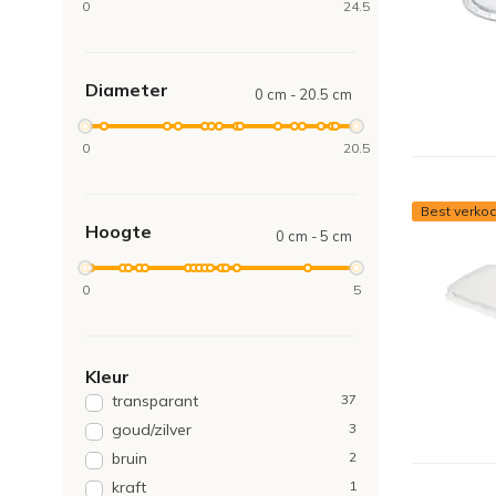
0
24.5
Diameter
0 cm - 20.5 cm
0
20.5
Best verkoc
Hoogte
0 cm - 5 cm
0
5
Kleur
transparant
37
goud/zilver
3
bruin
2
kraft
1