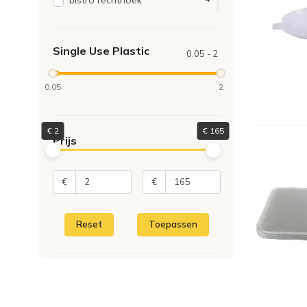
bistro rechthoek
rond bol
2
ovaal t.b.v. tortillaschaal
1
Single Use Plastic
rechthoekig
1
0.05 - 2
rond bol met gat
1
0.05
2
rond met gat
1
rond t.b.v. 42 oz bucket
1
rond t.b.v. 66 oz bucket
1
€
2
€
165
Prijs
rond t.b.v. 85 oz bucket
1
vierkant
1
€
€
Reset
Toepassen