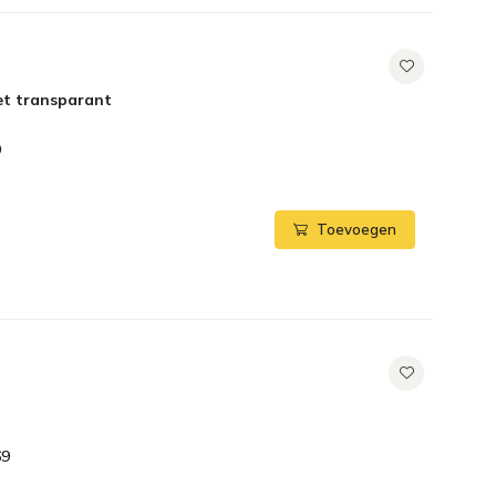
et transparant
9
Toevoegen
69