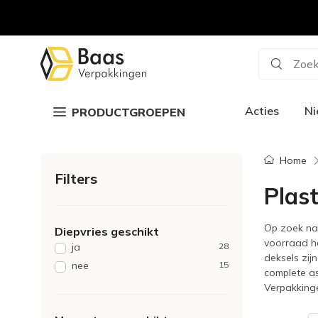
Zoek
Acties
N
PRODUCTGROEPEN
Home
Filters
Plas
Op zoek n
Diepvries geschikt
voorraad he
ja
28
deksels zij
nee
15
complete as
Verpakking