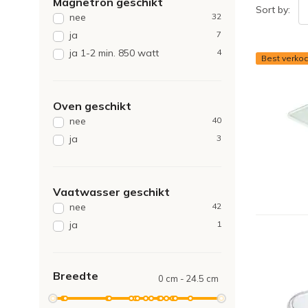
Magnetron geschikt
Sort by:
nee
32
ja
7
ja 1-2 min. 850 watt
4
Best verkoc
Oven geschikt
nee
40
ja
3
Vaatwasser geschikt
nee
42
ja
1
Breedte
0 cm - 24.5 cm