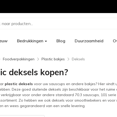
 naar producten...
ieuw
Bedrukkingen
Blog
Duurzaamheid
O
Foodverpakkingen
Plastic bakjes
Deksels
tic deksels kopen?
aar
plastic deksels
voor uw sauscups en andere bakjes? Hier vindt u 
bben. Deze goed sluitende deksels zijn beschikbaar voor het ruime
n verkrijgbaar voor onder andere standaard 70.3 sauscups, 101 serie cu
sortiment. Zo hebben we ook deksels voor smoothiebekers en voor m
en en wees gegarandeerd van een snelle levering.