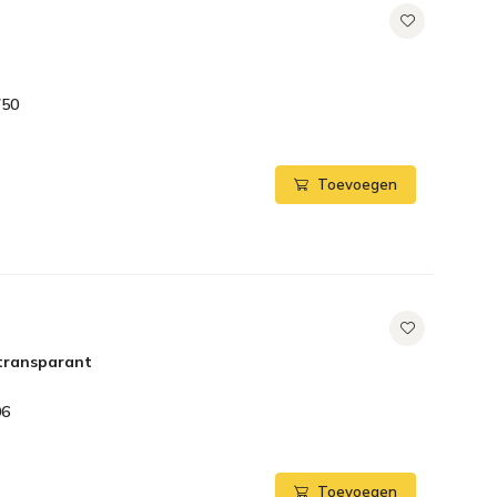
750
Toevoegen
 transparant
06
Toevoegen