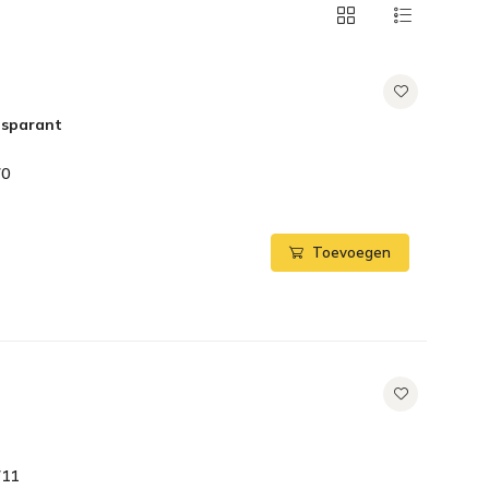
nsparant
70
Toevoegen
711