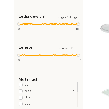
Ledig gewicht
0 gr - 18.5 gr
0
18.5
Lengte
0 m - 0.31 m
0
0.31
Materiaal
pp
13
rpet
8
dpet
5
pet
5