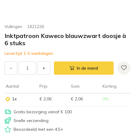
Vullingen
1421226
Inktpatroon Kaweco blauwzwart doosje à
6 stuks
Levertijd 1-5 werkdagen
−
+
In de mand
Aantal
Prijs
Som
Korting
1x
€ 2,06
€ 2,06
0
%
Gratis bezorging vanaf € 100
Snelle verzending
Beoordeeld met een 4,5+