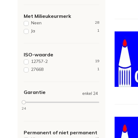
KM/5 ECO
Lxbxh per stuk: 163x32x1mm
2
Kidy Learn
1
Lxbxh per stuk: 27x171x7mm
2
Met Milieukeurmerk
MLJ20
1
Lxbxh per stuk: 99x31x8mm
2
Neen
28
54x164x3mm
1
Ja
1
6x100x6mm
1
Lxbxh per bluister:
1
171x80x20mm
ISO-waarde
Lxbxh per doos:
1
12757-2
19
95x82x17mm
27668
1
Lxbxh: 71x67x93mm
1
Garantie
enkel 24
24
Permanent of niet permanent