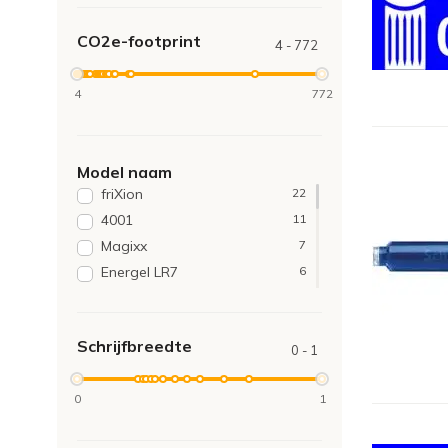
CO2e-footprint
4 - 772
4
772
Model naam
friXion
22
4001
11
Magixx
7
Energel LR7
6
Easyoriginal
5
Slider 755
5
Schrijfbreedte
Express 75
4
0 - 1
Jetstream
4
0
1
2606
3
Signo 207
3