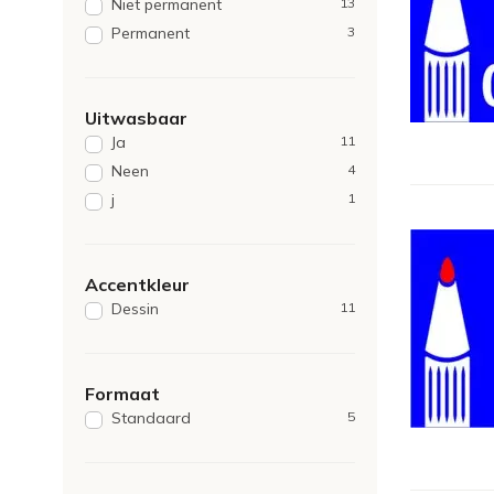
Niet permanent
13
Permanent
3
Uitwasbaar
Ja
11
Neen
4
j
1
Accentkleur
Dessin
11
Formaat
Standaard
5