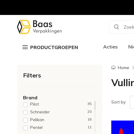
Zoek
Acties
N
PRODUCTGROEPEN
Home
Filters
Vull
Brand
Sort by:
Pilot
35
Schneider
20
Pelikan
16
Pentel
11