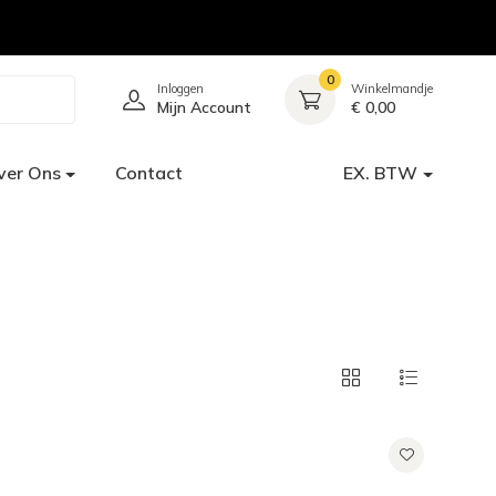
0
Inloggen
Winkelmandje
Mijn Account
€ 0,00
ver Ons
Contact
EX. BTW