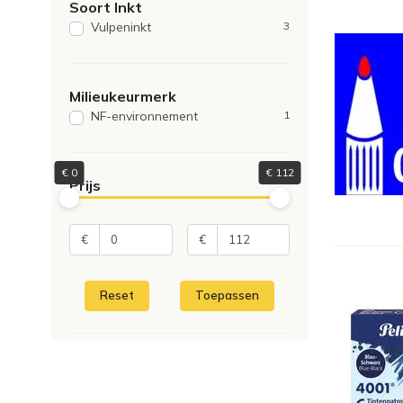
Soort Inkt
Vulpeninkt
3
Milieukeurmerk
NF-environnement
1
€
0
€
112
Prijs
€
€
Reset
Toepassen