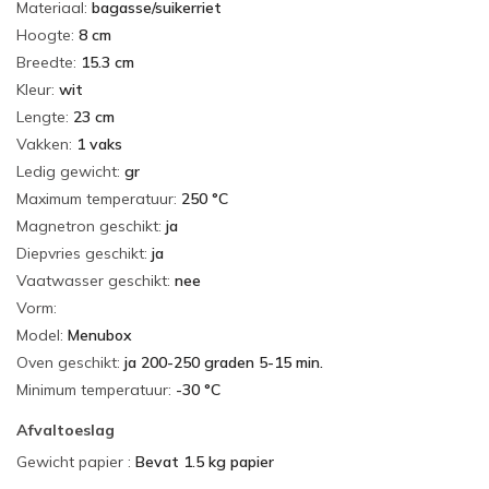
Materiaal
:
bagasse/suikerriet
Hoogte
:
8 cm
Breedte
:
15.3 cm
Kleur
:
wit
Lengte
:
23 cm
Vakken
:
1 vaks
Ledig gewicht
:
gr
Maximum temperatuur
:
250 °C
Magnetron geschikt
:
ja
Diepvries geschikt
:
ja
Vaatwasser geschikt
:
nee
Vorm
:
Model
:
Menubox
Oven geschikt
:
ja 200-250 graden 5-15 min.
Minimum temperatuur
:
-30 °C
Afvaltoeslag
Gewicht papier
:
Bevat 1.5 kg papier