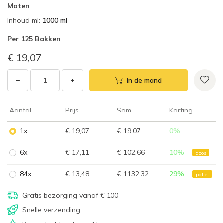
Maten
Inhoud ml
:
1000 ml
Per
125 Bakken
€ 19,07
−
+
In de mand
Aantal
Prijs
Som
Korting
1x
€ 19,07
€ 19,07
0
%
6x
€ 17,11
€ 102,66
10
%
doos
84x
€ 13,48
€ 1132,32
29
%
pallet
Gratis bezorging vanaf € 100
Snelle verzending