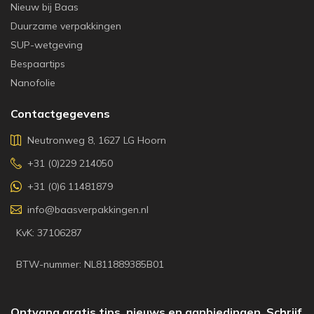
Nieuw bij Baas
Duurzame verpakkingen
SUP-wetgeving
Bespaartips
Nanofolie
Contactgegevens
Neutronweg 8, 1627 LG Hoorn
+31 (0)229 214050
+31 (0)6 11481879
info@baasverpakkingen.nl
KvK: 37106287
BTW-nummer: NL811889385B01
Ontvang gratis tips, nieuws en aanbiedingen. Schrijf