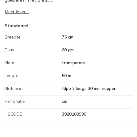
goederen. Het biedt ...
Meer lezen...
Standaard
Breedte
75 cm
Dikte
60 µm
Kleur
transparant
Lengte
50 m
Materiaal
lldpe 2 laags 30 mm noppen
Perforatie
cm
HSCODE
3920108990