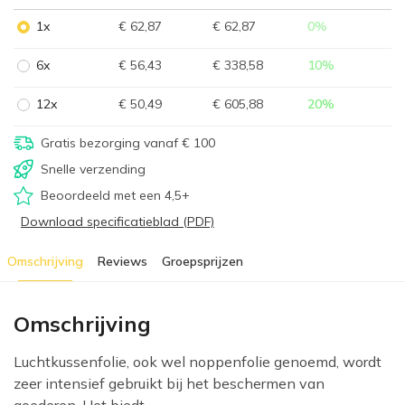
1x
€ 62,87
€ 62,87
0
%
6x
€ 56,43
€ 338,58
10
%
12x
€ 50,49
€ 605,88
20
%
Gratis bezorging vanaf € 100
Snelle verzending
Beoordeeld met een 4,5+
Download specificatieblad (PDF)
Omschrijving
Reviews
Groepsprijzen
Omschrijving
Luchtkussenfolie, ook wel noppenfolie genoemd, wordt
zeer intensief gebruikt bij het beschermen van