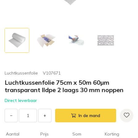
Luchtkussenfolie
V107671
Luchtkussenfolie 75cm x 50m 60µm
transparant lldpe 2 laags 30 mm noppen
Direct leverbaar
−
+
In de mand
Aantal
Prijs
Som
Korting